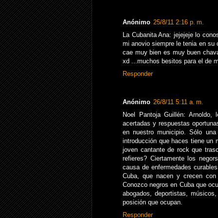
Anónimo
25/8/11 2:16 p. m.
La Cubanita Ana: jejejeje lo cono
mi anovio siempre le tenia en su
cae muy bien es muy buen chaval 
xd ...muchos besitos para el de mi
Responder
Anónimo
26/8/11 5:11 a. m.
Noel Pantoja Guillén: Arnoldo,
acertadas y respuestas oportuna
en nuestro municipio. Sólo una
introducción que haces tiene un 
joven cantante de rock que trasc
refieres? Ciertamente los negors
causa de enfermedades curables 
Cuba, que nacen y crecen con 
Conozco negros en Cuba que ocup
abogados, deportistas, músicos,
posición que ocupan.
Responder