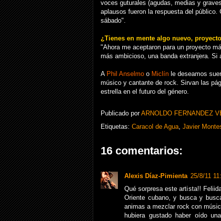
voces guturales (agudas, medias y graves
aplausos fueron la respuesta del público. 
sábado".
¿Tienes en mente algo nuevo, proyect
"Ahora me aceptaron para un proyecto más 
más ambicioso, una banda extranjera. Si a
A
Phil Anselmo
o
Miclín
le deseamos sue
músico y cantante de rock. Sirvan las pá
estrella en el futuro del género.
Publicado por
ARNOLDO FERNANDEZ V
Etiquetas:
Caracol de Agua
,
Javier Monte
16 comentarios:
Alexis Díaz-Pimienta
25/8/11 11
Qué sorpresa este artista!! Felii
Oriente cubano, y busca y busca
animas a mezclar rock con músic
hubiera gustado haber oído una