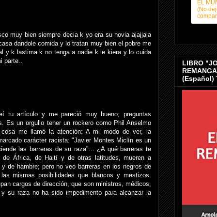
EL MU
(No dej
compart
sco muy bien siempre decia k yo era su novia ajajjaja
 casa dandole comida y lo tratan muy bien el pobre me
y k lastima k no tenga a nadie k le kiera y lo cuida
 parte..
LIBRO "J
REMANGAN
(Español)
 leí tu artículo y me pareció muy bueno; preguntas
s. Es un orgullo tener un rockero como Phil Anselmo
 cosa me llamó la atención: A mi modo de ver, la
marcado carácter racista: "Javier Montes Miclín es un
iende las barreras de su raza"... ¿A qué barreras te
 de África, de Haití y de otras latitudes, mueren a
y de hambre; pero no veo barreras en los negros de
las mismas posibilidades que blancos y mestizos.
an cargos de dirección, que son ministros, médicos,
 y su raza no ha sido impedimento para alcanzar la