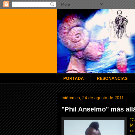
PORTADA
RESONANCIAS
miércoles, 24 de agosto de 2011
"Phil Anselmo" más all
"C
Mi
es