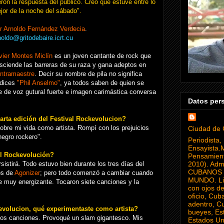
eron la respuesta del público. Creo que estuve entre lo
jor de la noche del sábado".
r Arnoldo Fernández Verdecia
.
noldo@gritodebaire.icrt.cu
vier Montes Miclín
es un joven cantante de rock que
asciende las barreras de su raza y gana adeptos en
ntramaestre
. Decir su nombre de pila no significa
 dices
"Phil Anselmo"
, ya todos saben de quien se
e de voz gutural fuerte e imagen carimástica conversa
Datos per
arta edición del Festival Rockevolucion?
obre mi vida como artista. Rompí con los prejuicios
Ciudad de 
negro rockero".
Periodista, 
Ensayista.M
el Rockevolución?
Pensamient
sistirá. Todo estuvo bien durante los tres días del
2010). Adm
CUBANOS 
os de
Agonizer
; pero todo comenzó a cambiar cuando
MUNDO. Lib
e muy energizante. Tocaron siete canciones y la
con ojos d
oficio, Cub
adentro, C
kevolucion, qué experimentaste como artista?
bueyes, Es
dos canciones. Provoqué un slam gigantesco. Mis
Estados Uni