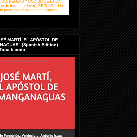
NDO. REGLAS Y CÓDIGO DE ÉTICA
en de leerlo por favor). REGLAS 1. No
ir palabras ofensivas, denigrantes,...
OSÉ MARTÍ, EL APÓSTOL DE
AGUAS" (Spanish Edition)
 Tapa blanda