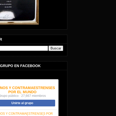
R
 GRUPO EN FACEBOOK
NOS Y CONTRAMAESTRENSES
POR EL MUNDO
Grupo público · 27,667 miembros
Unirte al grupo
OS Y CONTRAMAESTRENSES POR