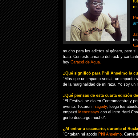
fu
me
Po
ar
Ja
tr
Co
mucho para los adictos al género, pero si
trata. Con este amante del rock y cantant
hoy
Caracol de Agua.
¿Qué significó para
Phil Anselmo
la cu
"Más que un impacto social, un impacto s
de la marginalidad de mi raza. Yo soy un 
¿Qué piensas de esta cuarta edición d
"El Festival se dio en Contramaestre y per
evento. Tocaron
Tragedy
, luego los abuel
empezó
Metastasys
con el intro Hard Cor
gente descargó mucho".
¿Al entrar a escenario, durante el Roc
"Gritaban mi apodo
Phil Anselmo
. Canté 