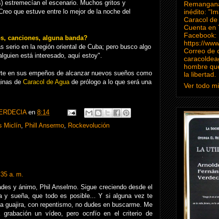
) estremecían el escenario. Muchos gritos y
Remanganag
Creo que estuve entre lo mejor de la noche del
inédito: "I
Caracol de
Cuenta en 
Facebook:
os, canciones, alguna banda?
https://ww
serio en la región oriental de Cuba; pero busco algo
Correo de 
lguien está interesado, aquí estoy".
caracoldea
hombre que
rte en sus empeños de alcanzar nuevos sueños como
la libertad.
ginas de
Caracol de Agua
de prólogo a lo que será una
Ver todo mi 
ERDECIA
en
8:14
s Miclín
,
Phill Ansermo
,
Rockevolución
:35 a. m.
dades y ánimo, Phil Anselmo. Sigue creciendo desde el
 y sueña, que todo es posible... Y si alguna vez te
a guajira, con repentismo, no dudes en buscarme. Me
 grabación un vídeo, pero ocnfío en el criterio de